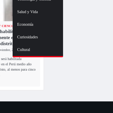
Salud y Vida
Economía
 CIENCIA
habilitará
Curiosidades
ente el 2 de
 distritos de Lima
Cultural
oviembre, 2013
será habilitada
 en el Perú medio año
visto, al menos para cinco
…