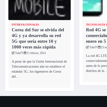
INTERNACIONALES
TECNOLOGÍA Y
Corea del Sur se olvida del
Red 4G se 
4G y ya desarrolla su red
comercialm
5G que sería entre 10 y
enero en 5
1000 veces más rápida
TulaTV
23 n
TulaTV
11 febrero, 2014
La red 4G LTE 
comercialmente
A pesar de que la Unión Internacional de
antes de lo pre
Telecomunicaciones aún no establece el
distritos de la
estándar 5G, los ingenieros de Corea
del…