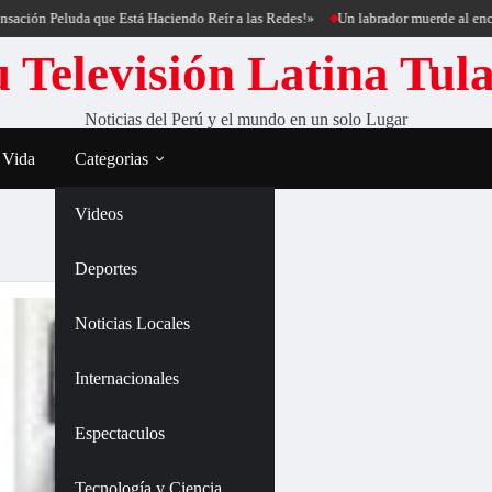
ación Peluda que Está Haciendo Reír a las Redes!»
Un labrador muerde al encant
 Televisión Latina Tul
Noticias del Perú y el mundo en un solo Lugar
 Vida
Categorias
Videos
Deportes
Noticias Locales
Internacionales
Espectaculos
Tecnología y Ciencia