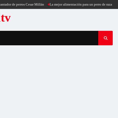
ador de perros Cesar Millán
La mejor alimentación para un perro de raza peque
atv