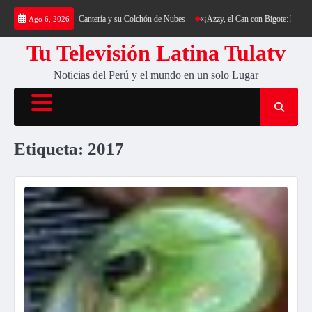
Saltar
a: Trekking al Cerro Cantería y su Colchón de Nubes
«¡Azzy, el Can con Bigote: La Sensa
Ago 6, 2026
al
contenido
Tu Televisión Latina Tulatv
Noticias del Perú y el mundo en un solo Lugar
Etiqueta:
2017