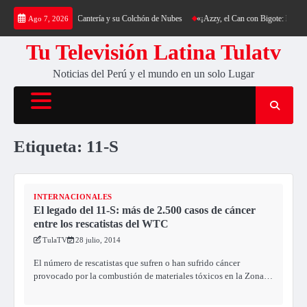
Saltar
ca: Trekking al Cerro Cantería y su Colchón de Nubes
«¡Azzy, el Can con Bigote: La Sens
Ago 7, 2026
al
contenido
Tu Televisión Latina Tulatv
Noticias del Perú y el mundo en un solo Lugar
Etiqueta:
11-S
INTERNACIONALES
El legado del 11-S: más de 2.500 casos de cáncer
entre los rescatistas del WTC
TulaTV
28 julio, 2014
El número de rescatistas que sufren o han sufrido cáncer
provocado por la combustión de materiales tóxicos en la Zona…