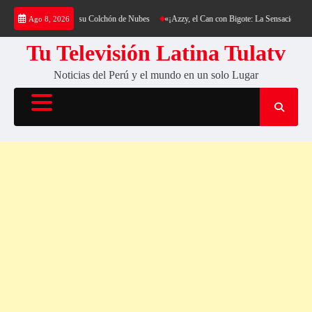
Saltar
g al Cerro Cantería y su Colchón de Nubes
«¡Azzy, el Can con Bigote: La Sensación Pelud
Ago 8, 2026
al
contenido
Tu Televisión Latina Tulatv
Noticias del Perú y el mundo en un solo Lugar