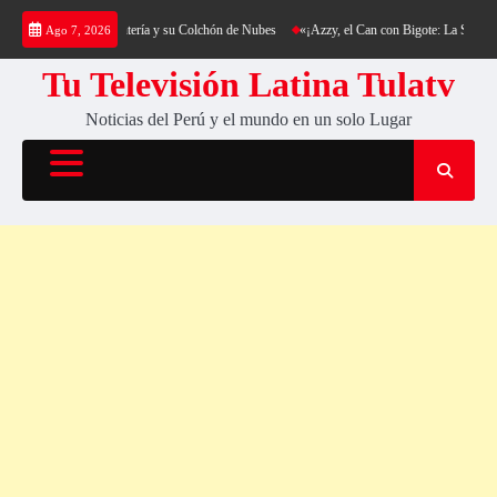
Saltar
ekking al Cerro Cantería y su Colchón de Nubes
«¡Azzy, el Can con Bigote: La Sensación
Ago 7, 2026
al
contenido
Tu Televisión Latina Tulatv
Noticias del Perú y el mundo en un solo Lugar