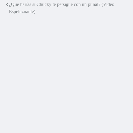
¿Que harías si Chucky te persigue con un puñal? (Video
Navegación
Espeluznante)
de
entradas