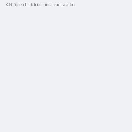
Niño en bicicleta choca contra árbol
Navegación
de
entradas