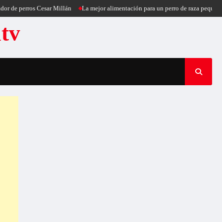
 perros Cesar Millán
La mejor alimentación para un perro de raza pequeña
P
atv