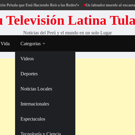
luda que Está Haciendo Reír a las Redes!»
Un labrador muerde al encantador de
 Televisión Latina Tul
Noticias del Perú y el mundo en un solo Lugar
 Vida
Categorias
Videos
Deportes
Noticias Locales
Internacionales
Espectaculos
Tecnología y Ciencia