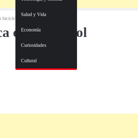
Salud y Vida
 bicicleta choca contra árbol
ca contra árbol
Economía
Curiosidades
Cultural