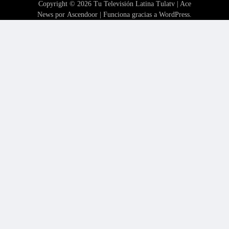
Copyright © 2026
Tu Televisión Latina Tulatv
| Ace
News por
Ascendoor
| Funciona gracias a
WordPress
.