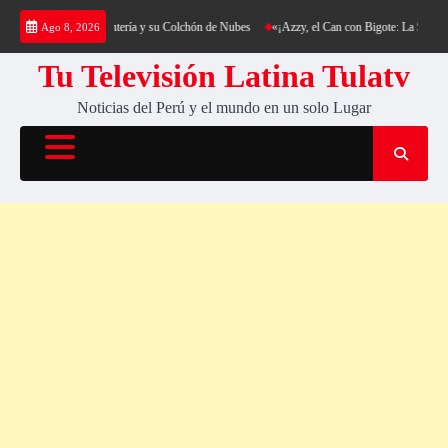
Saltar
rekking al Cerro Cantería y su Colchón de Nubes
«¡Azzy, el Can con Bigote: La Sensación
Ago 8, 2026
al
contenido
Tu Televisión Latina Tulatv
Noticias del Perú y el mundo en un solo Lugar