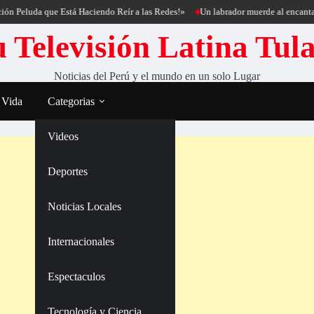
eluda que Está Haciendo Reír a las Redes!»
Un labrador muerde al encantador de
 Televisión Latina Tul
Noticias del Perú y el mundo en un solo Lugar
 Vida
Categorias
Videos
Deportes
Noticias Locales
Internacionales
Espectaculos
Tecnología y Ciencia