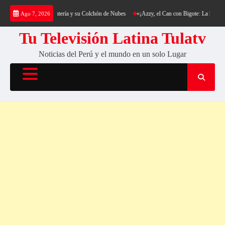
Saltar
rekking al Cerro Cantería y su Colchón de Nubes
«¡Azzy, el Can con Bigote: La Sensación
Ago 7, 2026
al
contenido
Tu Televisión Latina Tulatv
Noticias del Perú y el mundo en un solo Lugar