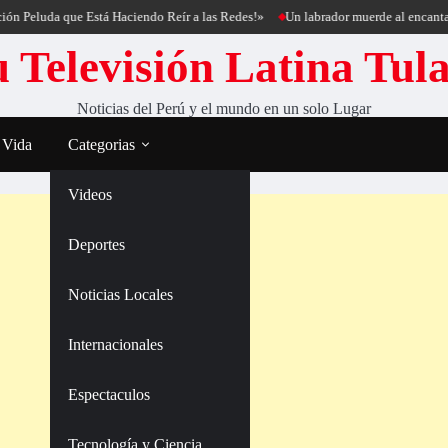
eluda que Está Haciendo Reír a las Redes!»
Un labrador muerde al encantador d
 Televisión Latina Tul
Noticias del Perú y el mundo en un solo Lugar
 Vida
Categorias
Videos
Deportes
Noticias Locales
Internacionales
Espectaculos
Tecnología y Ciencia