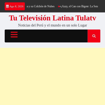
Saltar
ing al Cerro Cantería y su Colchón de Nubes
«¡Azzy, el Can con Bigote: La Sensación Pe
Ago 8, 2026
al
contenido
Tu Televisión Latina Tulatv
Noticias del Perú y el mundo en un solo Lugar