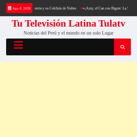
Saltar
rekking al Cerro Cantería y su Colchón de Nubes
«¡Azzy, el Can con Bigote: La Sensación
Ago 8, 2026
al
contenido
Tu Televisión Latina Tulatv
Noticias del Perú y el mundo en un solo Lugar