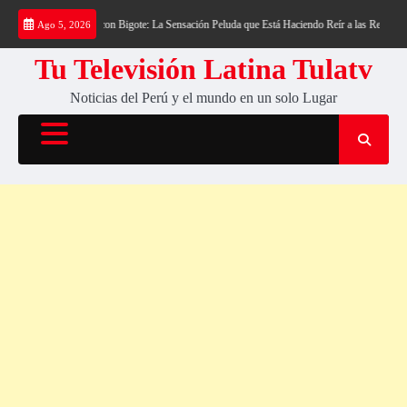
Saltar
s
«¡Azzy, el Can con Bigote: La Sensación Peluda que Está Haciendo Reír a las Redes!»
Ago 5, 2026
al
contenido
Tu Televisión Latina Tulatv
Noticias del Perú y el mundo en un solo Lugar