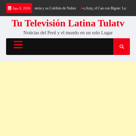
Saltar
rekking al Cerro Cantería y su Colchón de Nubes
«¡Azzy, el Can con Bigote: La Sensación
Ago 8, 2026
al
contenido
Tu Televisión Latina Tulatv
Noticias del Perú y el mundo en un solo Lugar