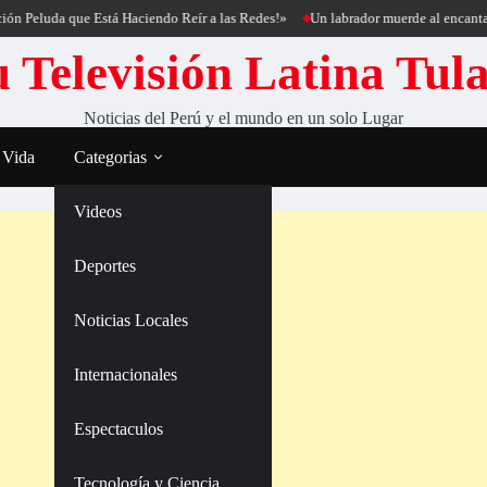
eluda que Está Haciendo Reír a las Redes!»
Un labrador muerde al encantador de
 Televisión Latina Tul
Noticias del Perú y el mundo en un solo Lugar
 Vida
Categorias
Videos
Deportes
Noticias Locales
Internacionales
Espectaculos
Tecnología y Ciencia