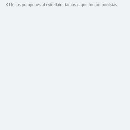
De los pompones al estrellato: famosas que fueron porristas
Navegación
de
entradas