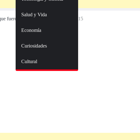
Salud y Vida
ue fueron porristas
Famosas-porristas15
Economía
Curiosidades
Cultural