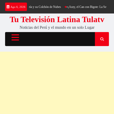
Saltar
kking al Cerro Cantería y su Colchón de Nubes
«¡Azzy, el Can con Bigote: La Sensación P
Ago 6, 2026
al
contenido
Tu Televisión Latina Tulatv
Noticias del Perú y el mundo en un solo Lugar