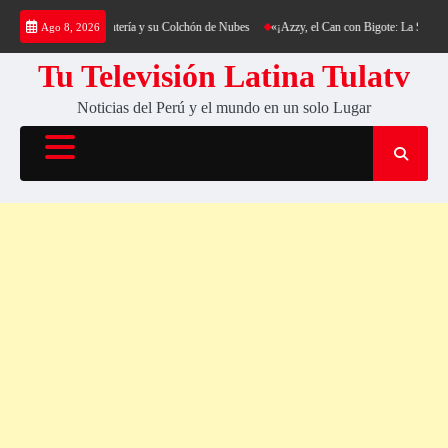
Saltar
rekking al Cerro Cantería y su Colchón de Nubes
«¡Azzy, el Can con Bigote: La Sensación
Ago 8, 2026
al
contenido
Tu Televisión Latina Tulatv
Noticias del Perú y el mundo en un solo Lugar